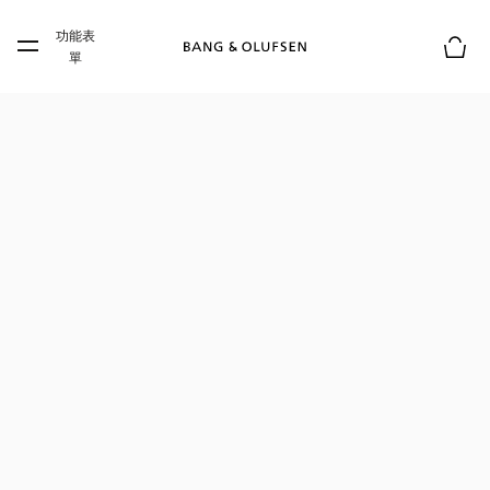
Skip to main content
功能表
Skip to main footer
單
購物