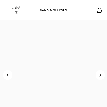
Skip to main content
功能表
Skip to main footer
單
購物