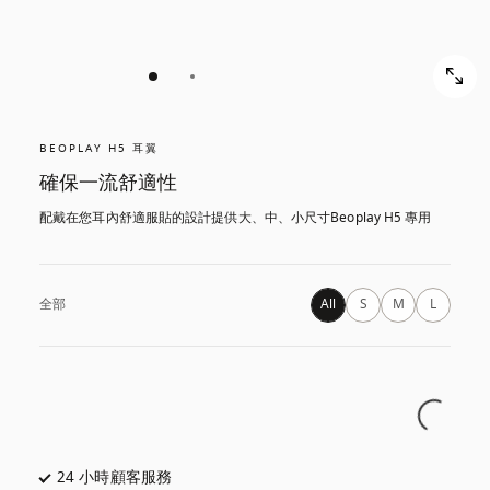
BEOPLAY H5 耳翼
確保一流舒適性
配戴在您耳內舒適服貼的設計提供大、中、小尺寸Beoplay H5 專用
全部
All
S
M
L
24 小時顧客服務
以新標籤頁開啟