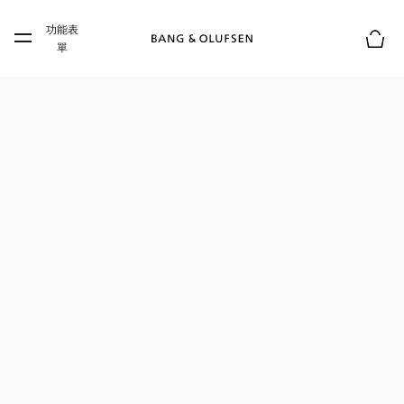
Skip to main content
功能表
Skip to main footer
單
購物