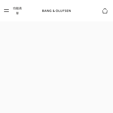
Skip to main content
功能表
Skip to main footer
單
購物