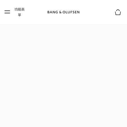
Skip to main content
功能表
Skip to main footer
單
購物