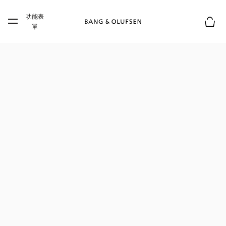
Skip to main content
功能表
Skip to main footer
單
購物