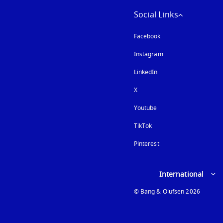
Social Links
Facebook
Instagram
以新標籤頁開啟
LinkedIn
X
Youtube
以新標籤頁開啟
TikTok
Pinterest
Select country and lan
International
© Bang & Olufsen 2026