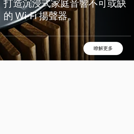
打造沉浸式家庭音響不可或缺
的 Wi-Fi 揚聲器。
瞭解更多
滾
滾
動
動
探
探
索
索