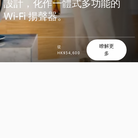
設計，化作一體式多功能的
Wi-Fi 揚聲器。
瞭解更
從
多
HK$54,600
滾
滾
動
動
探
探
索
索