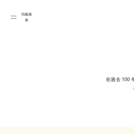
Skip to main content
Skip to main footer
功能表
單
在過去 10