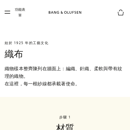
Skip to main content
功能表
Skip to main footer
單
購物
始於 1925 年的工藝文化
織布
織物樣本整齊陳列在牆面上：編織、針織、柔軟與帶有紋
理的織物。

在這裡，每一根紗線都承載著使命。
步驟 1
材質