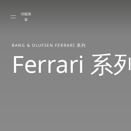
Skip to main content
Skip to main footer
功能表
單
BANG & OLUFSEN FERRARI 系列
Ferrari 系