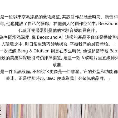
是一位以東京為據點的藝術總監, 其設計作品涵蓋時尚、廣告
, 他也開設了自己的藝廊。在他個人的創作空間中, Beosound A1
代藍牙揚聲器則是他的常駐音樂聆賞良伴。

空間增添深度, 像 Beosound A1 這樣的產品不僅僅是播放音
入環境之中, 與日常生活巧妙地揉合, 平衡我們的感官體驗。」

次接觸 Bang & Olufsen 則是在學生時代, 他憶起當時被 Beos
雕塑般的美感深深吸引時仍津津樂道, 這是一款 6 碟唱片呈直線排列
放器。

是一件音訊設備, 不如說它更像是一件雕塑。它的外型和功能
著迷。正是從那時起, B&O 便成為我十分敬佩的品牌。」