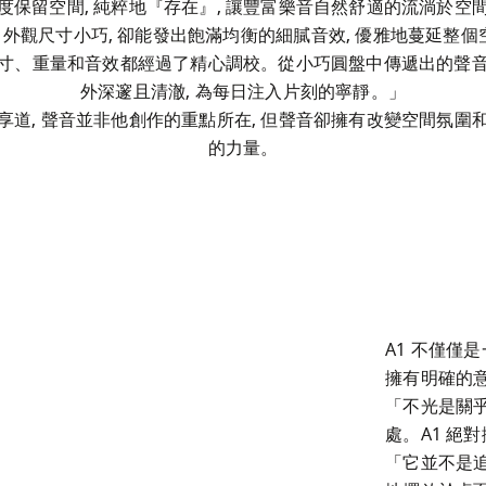
度保留空間, 純粹地『存在』, 讓豐富樂音自然舒適的流淌於空間
1 外觀尺寸小巧, 卻能發出飽滿均衡的細膩音效, 優雅地蔓延整個
寸、重量和音效都經過了精心調校。從小巧圓盤中傳遞出的聲
外深邃且清澈, 為每日注入片刻的寧靜。」

享道, 聲音並非他創作的重點所在, 但聲音卻擁有改變空間氛圍
的力量。
A1 不僅僅
擁有明確的意
「不光是關
處。A1 絕
「它並不是