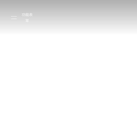
Skip to main content
Skip to main footer
功能表
單