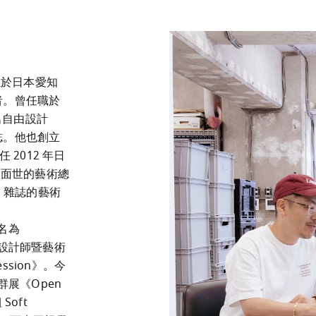
出生於日本愛知
者。曾任職於
名自由設計
誌。他也創立
任 2012 年日
版面世的藝術總
》雜誌的藝術
間名為
國設計師暨藝術
ssion》。今
群展《Open 
oft 