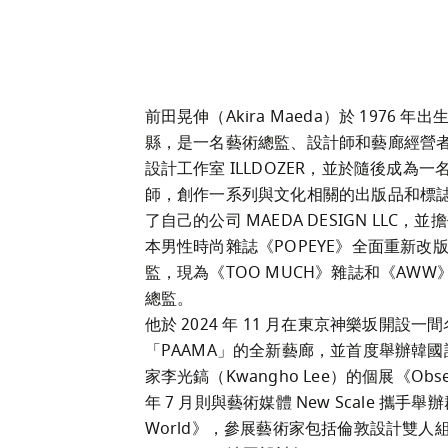
前田晃伸（Akira Maeda）於 1976 年
縣，是一名藝術總監、設計師和藝廊經營
設計工作室 ILLDOZER，並於隨後成為一
師，創作一系列與文化相關的出版品和標
了自己的公司 MAEDA DESIGN LLC，並擔
本男性時尚雜誌《POPEYE》全面重新改
監，現為《TOO MUCH》雜誌和《AWW
總監。

他於 2024 年 11 月在東京神樂坂開設一
「PAAMA」的全新藝廊，並首度舉辦韓
家李光鎬（Kwangho Lee）的個展《Obse
年 7 月則與藝術媒體 New Scale 攜手舉辦
World》，參展藝術家包括倫敦設計雙人組 S