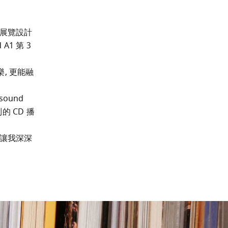
和展覽設計
 第 3 
樂, 更能融
ound 
的 CD 播
都讓我深深