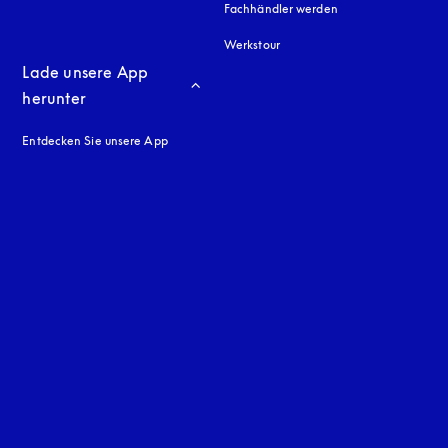
Fachhändler werden
Werkstour
Lade unsere App 
herunter
Entdecken Sie unsere App
neuen Tab
en Tab
uage
: