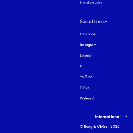
Händlersuche
Social Links
Facebook
Instagram
öffnet sich in einem 
LinkedIn
X
YouTube
öffnet sich in einem neu
TikTok
Pinterest
Select country and lang
International
© Bang & Olufsen 2026