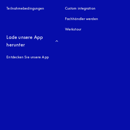
Teilnahmebedingungen
Custom integration
Fachhändler werden
Werkstour
Lade unsere App 
herunter
Entdecken Sie unsere App
neuen Tab
en Tab
uage
: