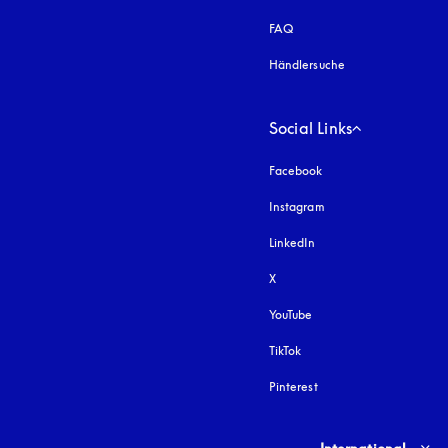
FAQ
Händlersuche
Social Links
Facebook
Instagram
öffnet sich in einem 
LinkedIn
X
YouTube
öffnet sich in einem neu
TikTok
Pinterest
Select country and lang