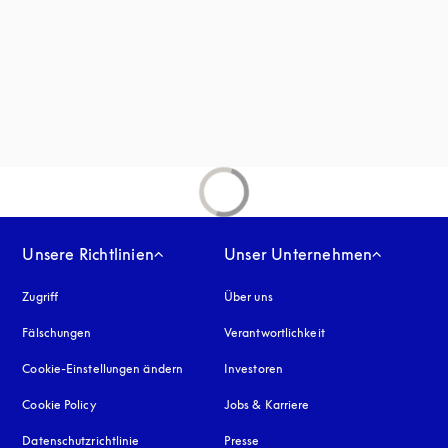
uen Tab
net sich in einem neuen Tab
inem neuen Tab
n einem neuen Tab
Unsere Richtlinien
Unser Unternehmen
Zugriff
öffnet sich in einem neuen Tab
Über uns
Fälschungen
öffnet sich in einem neuen Tab
Verantwortlichkeit
Cookie-Einstellungen ändern
Investoren
Cookie Policy
öffnet sich in einem neuen Tab
Jobs & Karriere
Datenschutzrichtlinie
öffnet sich in einem neuen Tab
Presse