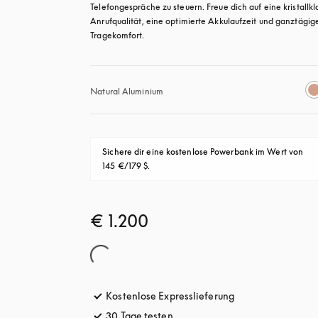
Telefongespräche zu steuern. Freue dich auf eine kristallkla
Anrufqualität, eine optimierte Akkulaufzeit und ganztägige
Tragekomfort.
Natural Aluminium
Sichere dir eine kostenlose Powerbank im Wert von 
145 €/179 $.
€ 1.200
Kostenlose Expresslieferung
öffnet sich in ein
30 Tage testen
öffnet sich in einem neuen Tab