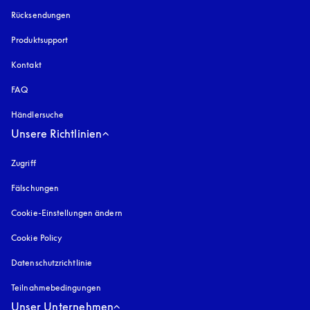
Rücksendungen
Produktsupport
Kontakt
FAQ
Händlersuche
Unsere Richtlinien
Zugriff
öffnet sich in einem neuen Tab
Fälschungen
öffnet sich in einem neuen Tab
Cookie-Einstellungen ändern
Cookie Policy
öffnet sich in einem neuen Tab
Datenschutzrichtlinie
öffnet sich in einem neuen Tab
Teilnahmebedingungen
Unser Unternehmen