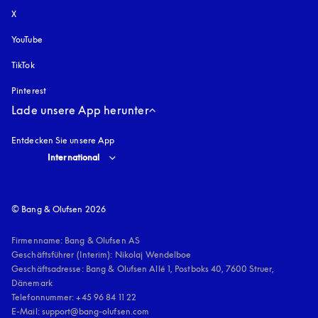
X
YouTube
öffnet sich in einem neuen Tab
TikTok
Pinterest
Lade unsere App herunter
Entdecken Sie unsere App
Select country and language
:
International
© Bang & Olufsen 2026
Firmenname: Bang & Olufsen AS

Geschäftsführer (Interim): Nikolaj Wendelboe 

Geschäftsadresse: Bang & Olufsen Allé 1, Postboks 40, 7600 Struer, 
Dänemark

Telefonnummer: +45 96 84 11 22

E-Mail: support@bang-olufsen.com
