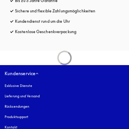
Bis zu 5 Jahre Garantie
öffnet sich in einem neuen Tab
Sichere und flexible Zahlungsmöglichkeiten
öffnet sich in ein
Kundendienst rund um die Uhr
öffnet sich in einem neuen Tab
Kostenlose Geschenkverpackung
öffnet sich in einem neuen T
Kundenservice
Exklusive Dienste
Lieferung und Versand
Rücksendungen
Produktsupport
Kontakt