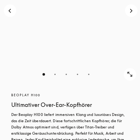
BEOPLAY H100
Ultimativer Over-Ear-Kopfhörer
Der Beoplay H100 liefert immersiven Klang und luxuriöses Design, 
das die Zeit überdauert. Diese fortschrittlichen Kopfhörer, die für 
Dolby Atmos optimiert sind, verfügen über Titan-Treiber und 
erstklassige Geräuschunterdrückung. Perfekt für Musik, Arbeit und 
Reisen. Jeder Kauf beinhaltet eine exklusive Ledertasche, um Ihre 