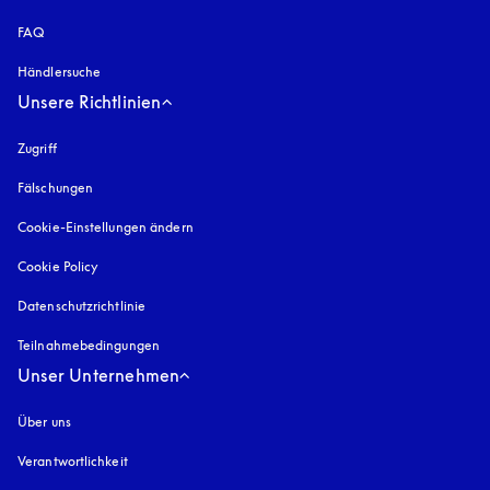
FAQ
Händlersuche
Unsere Richtlinien
Zugriff
öffnet sich in einem neuen Tab
Fälschungen
öffnet sich in einem neuen Tab
Cookie-Einstellungen ändern
Cookie Policy
öffnet sich in einem neuen Tab
Datenschutzrichtlinie
öffnet sich in einem neuen Tab
Teilnahmebedingungen
Unser Unternehmen
Über uns
Verantwortlichkeit