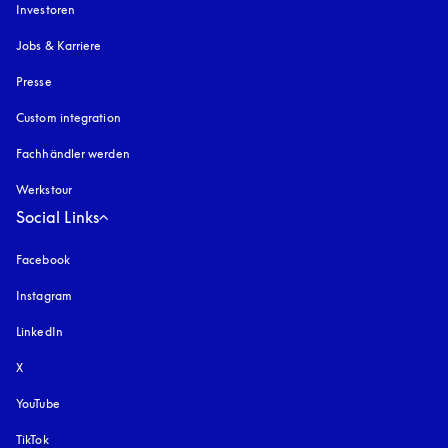
Investoren
Jobs & Karriere
Presse
Custom integration
Fachhändler werden
Werkstour
Social Links
Facebook
Instagram
öffnet sich in einem neuen Tab
LinkedIn
X
YouTube
öffnet sich in einem neuen Tab
TikTok