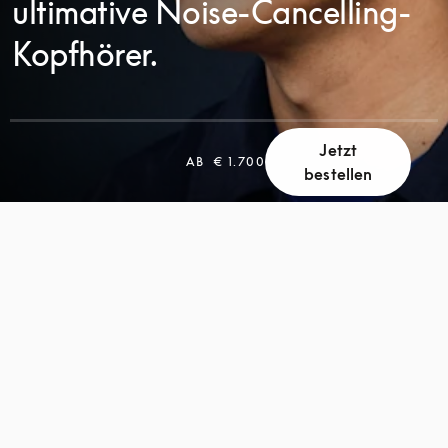
ultimative Noise-Cancelling-
Kopfhörer.
Jetzt
AB
€ 1.700
bestellen
SCROLL
SCROLL
ZUM
ZUM
ENTDECKEN
ENTDECKEN