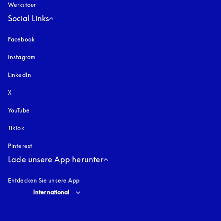
Werkstour
Social Links
Facebook
Instagram
öffnet sich in einem neuen Tab
LinkedIn
X
YouTube
öffnet sich in einem neuen Tab
TikTok
Pinterest
Lade unsere App herunter
Entdecken Sie unsere App
Select country and language
:
International