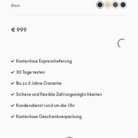
Black
€ 999
Kostenlose Expresslieferung
öffnet sich in einem neuen Tab
30 Tage testen
öffnet sich in einem neuen Tab
Bis zu 3 Jahre Garantie
öffnet sich in einem neuen Tab
Sichere und flexible Zahlungsmöglichkeiten
öffnet sich in ein
Kundendienst rund um die Uhr
öffnet sich in einem neuen Tab
Kostenlose Geschenkverpackung
öffnet sich in einem neuen T