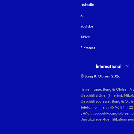
LinkedIn
X
YouTube
öffnet sich in einem neu
TikTok
Pinterest
Select country and lang
International
© Bang & Olufsen 2026
Firmenname: Bang & Olufsen AS
Geschäftsführer (Interim): Nikol
Geschäftsadresse: Bang & Olufse
Telefonnummer: +45 96 84 11 22

E-Mail: support@bang-olufsen.c
Umsatzsteuer-Identifikationsnu