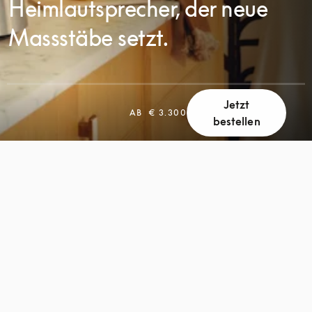
Heimlautsprecher, der neue
Massstäbe setzt.
Jetzt
AB
€ 3.300
bestellen
SCROLL
SCROLL
ZUM
ZUM
ENTDECKEN
ENTDECKEN