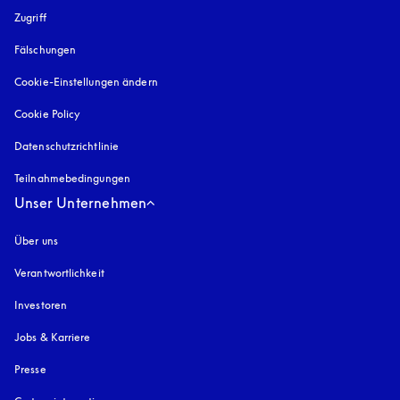
Zugriff
öffnet sich in einem neuen Tab
Fälschungen
öffnet sich in einem neuen Tab
Cookie-Einstellungen ändern
Cookie Policy
öffnet sich in einem neuen Tab
Datenschutzrichtlinie
öffnet sich in einem neuen Tab
Teilnahmebedingungen
Unser Unternehmen
Über uns
Verantwortlichkeit
Investoren
Jobs & Karriere
Presse