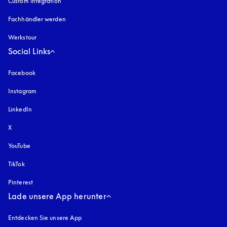
Custom integration
Fachhändler werden
Werkstour
Social Links
Facebook
Instagram
öffnet sich in einem neuen Tab
LinkedIn
X
YouTube
öffnet sich in einem neuen Tab
TikTok
Pinterest
Lade unsere App herunter
Entdecken Sie unsere App