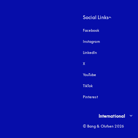
Social Links
Facebook
Instagram
öffnet sich in einem 
LinkedIn
X
YouTube
öffnet sich in einem neu
TikTok
Pinterest
Select country and lang
International
© Bang & Olufsen 2026