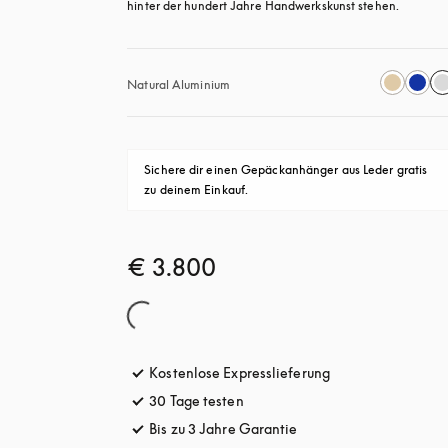
hinter der hundert Jahre Handwerkskunst stehen.
Natural Aluminium
Sichere dir einen Gepäckanhänger aus Leder gratis 
zu deinem Einkauf.
€ 3.800
Kostenlose Expresslieferung
öffnet sich in ein
30 Tage testen
öffnet sich in einem neuen Tab
Bis zu 3 Jahre Garantie
öffnet sich in einem ne