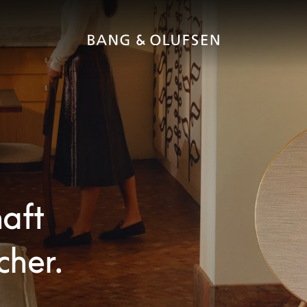
haft
cher.