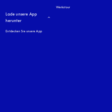
Werkstour
Lade unsere App 
herunter
Entdecken Sie unsere App
neuen Tab
en Tab
uage
: