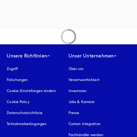
net sich in einem neuen Tab
inem neuen Tab
Unsere Richtlinien
Unser Unternehmen
Zugriff
öffnet sich in einem neuen Tab
Über uns
Fälschungen
öffnet sich in einem neuen Tab
Verantwortlichkeit
Cookie-Einstellungen ändern
Investoren
Cookie Policy
öffnet sich in einem neuen Tab
Jobs & Karriere
Datenschutzrichtlinie
öffnet sich in einem neuen Tab
Presse
Teilnahmebedingungen
Custom integration
Fachhändler werden