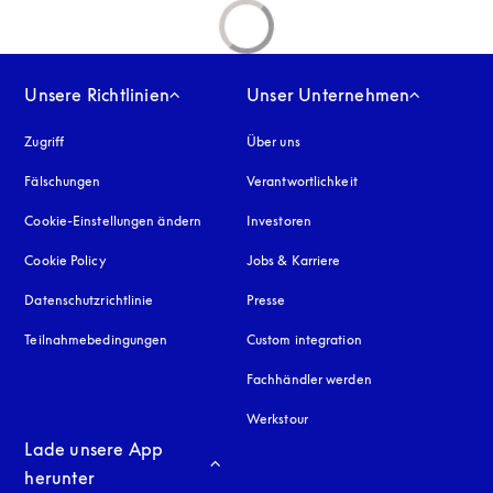
Unsere Richtlinien
Unser Unternehmen
Zugriff
öffnet sich in einem neuen Tab
Über uns
Fälschungen
öffnet sich in einem neuen Tab
Verantwortlichkeit
Cookie-Einstellungen ändern
Investoren
Cookie Policy
öffnet sich in einem neuen Tab
Jobs & Karriere
Datenschutzrichtlinie
öffnet sich in einem neuen Tab
Presse
Teilnahmebedingungen
Custom integration
Fachhändler werden
Werkstour
Lade unsere App 
herunter