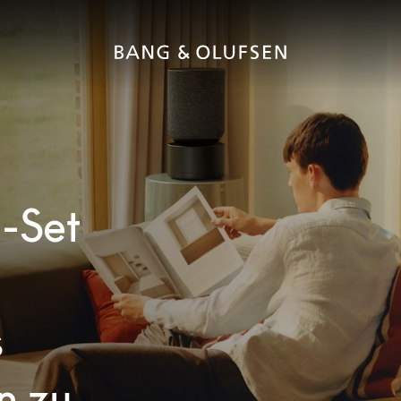
-Set
s
n zu