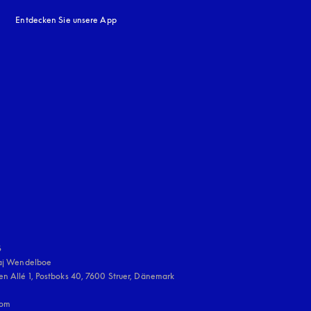
Entdecken Sie unsere App
neuen Tab
en Tab
uage
:


aj Wendelboe 

n Allé 1, Postboks 40, 7600 Struer, Dänemark

om
