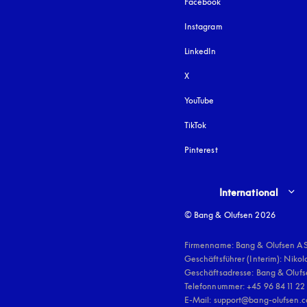
Facebook
Instagram
öffnet sich in einem 
LinkedIn
X
YouTube
öffnet sich in einem neu
TikTok
Pinterest
Select country and lang
International
© Bang & Olufsen 2026
Firmenname: Bang & Olufsen AS
Geschäftsführer (Interim): Nikol
Geschäftsadresse: Bang & Olufse
Telefonnummer: +45 96 84 11 22

E-Mail: support@bang-olufsen.c