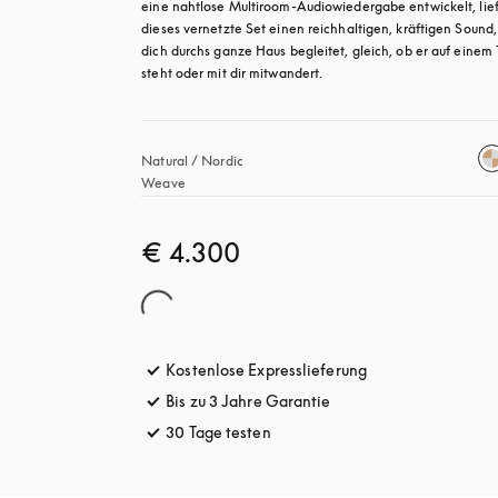
eine nahtlose Multiroom-Audiowiedergabe entwickelt, liefe
dieses vernetzte Set einen reichhaltigen, kräftigen Sound, 
dich durchs ganze Haus begleitet, gleich, ob er auf einem T
steht oder mit dir mitwandert.
Natural / Nordic 
Weave
€ 4.300
Kostenlose Expresslieferung
öffnet sich in ein
Bis zu 3 Jahre Garantie
öffnet sich in einem ne
30 Tage testen
öffnet sich in einem neuen Tab