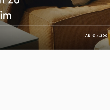
 im
AB
€ 4.300