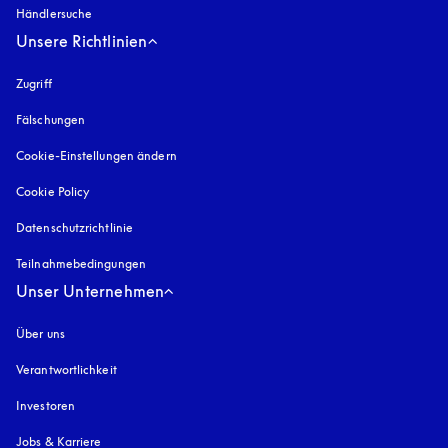
Händlersuche
Unsere Richtlinien
Zugriff
öffnet sich in einem neuen Tab
Fälschungen
öffnet sich in einem neuen Tab
Cookie-Einstellungen ändern
Cookie Policy
öffnet sich in einem neuen Tab
Datenschutzrichtlinie
öffnet sich in einem neuen Tab
Teilnahmebedingungen
Unser Unternehmen
Über uns
Verantwortlichkeit
Investoren
Jobs & Karriere