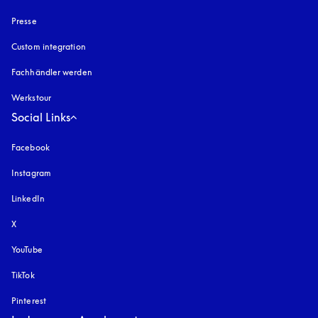
Presse
Custom integration
Fachhändler werden
Werkstour
Social Links
Facebook
Instagram
öffnet sich in einem neuen Tab
LinkedIn
X
YouTube
öffnet sich in einem neuen Tab
TikTok
Pinterest