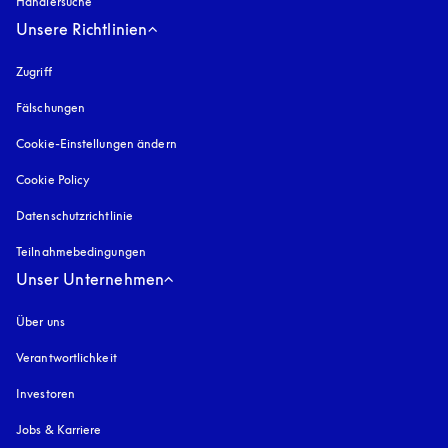
Händlersuche
Unsere Richtlinien
Zugriff
öffnet sich in einem neuen Tab
Fälschungen
öffnet sich in einem neuen Tab
Cookie-Einstellungen ändern
Cookie Policy
öffnet sich in einem neuen Tab
Datenschutzrichtlinie
öffnet sich in einem neuen Tab
Teilnahmebedingungen
Unser Unternehmen
Über uns
Verantwortlichkeit
Investoren
Jobs & Karriere