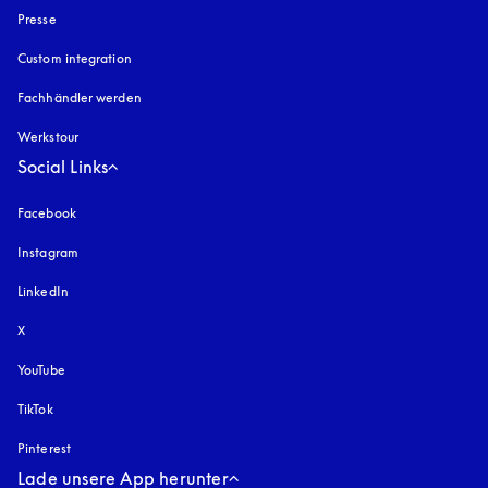
Presse
Custom integration
Fachhändler werden
Werkstour
Social Links
Facebook
Instagram
öffnet sich in einem neuen Tab
LinkedIn
X
YouTube
öffnet sich in einem neuen Tab
TikTok
Pinterest
Lade unsere App herunter