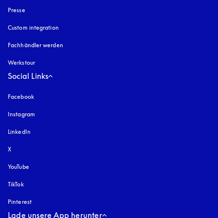
Presse
Custom integration
Fachhändler werden
Werkstour
Social Links
Facebook
Instagram
öffnet sich in einem neuen Tab
LinkedIn
X
YouTube
öffnet sich in einem neuen Tab
TikTok
Pinterest
Lade unsere App herunter