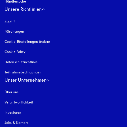
Händlersuche
Unsere Richtlinien
Zugriff
öffnet sich in einem neuen Tab
Fälschungen
öffnet sich in einem neuen Tab
Cookie-Einstellungen ändern
Cookie Policy
öffnet sich in einem neuen Tab
Datenschutzrichtlinie
öffnet sich in einem neuen Tab
Teilnahmebedingungen
Unser Unternehmen
Über uns
Verantwortlichkeit
Investoren
Jobs & Karriere