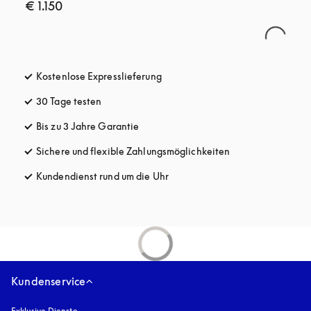
€ 1.150
Kostenlose Expresslieferung
öffnet sich in einem neuen Tab
30 Tage testen
öffnet sich in einem neuen Tab
Bis zu 3 Jahre Garantie
öffnet sich in einem neuen Tab
Sichere und flexible Zahlungsmöglichkeiten
öffnet sich in ein
Kundendienst rund um die Uhr
öffnet sich in einem neuen Tab
Kundenservice
Exklusive Dienste