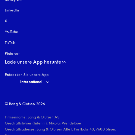
LinkedIn
X
YouTube
öffnet sich in einem neuen Tab
TikTok
Pinterest
Lade unsere App herunter
Entdecken Sie unsere App
Select country and language
:
International
© Bang & Olufsen 2026
Firmenname: Bang & Olufsen AS

Geschäftsführer (Interim): Nikolaj Wendelboe 

Geschäftsadresse: Bang & Olufsen Allé 1, Postboks 40, 7600 Struer, 