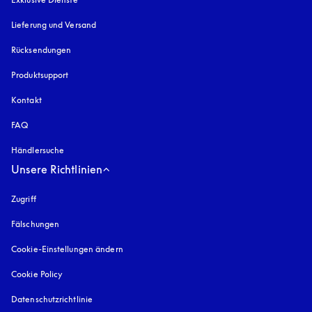
Lieferung und Versand
Rücksendungen
Produktsupport
Kontakt
FAQ
Händlersuche
Unsere Richtlinien
Zugriff
öffnet sich in einem neuen Tab
Fälschungen
öffnet sich in einem neuen Tab
Cookie-Einstellungen ändern
Cookie Policy
öffnet sich in einem neuen Tab
Datenschutzrichtlinie
öffnet sich in einem neuen Tab