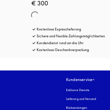
€ 300
Kostenlose Expresslieferung
öffnet sich in ein
Sichere und flexible Zahlungsmöglichkeiten
öff
Kundendienst rund um die Uhr
öffnet sich in e
Kostenlose Geschenkverpackung
öffnet sich i
Kundenservice
Exklusive Dienste
Lieferung und Versand
Rücksendungen