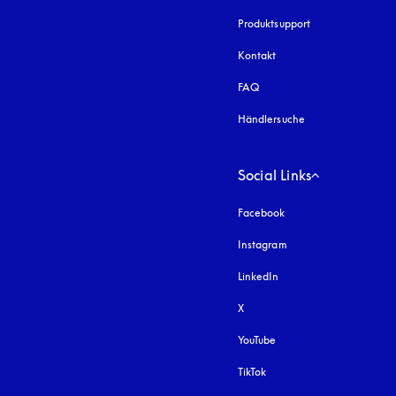
Produktsupport
Kontakt
FAQ
Händlersuche
Social Links
Facebook
Instagram
öffnet sich in einem 
LinkedIn
X
YouTube
öffnet sich in einem neu
TikTok