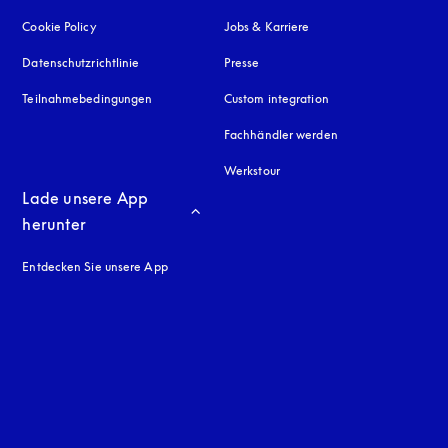
Cookie Policy
öffnet sich in einem neuen Tab
Jobs & Karriere
Datenschutzrichtlinie
öffnet sich in einem neuen Tab
Presse
Teilnahmebedingungen
Custom integration
Fachhändler werden
Werkstour
Lade unsere App 
herunter
Entdecken Sie unsere App
neuen Tab
en Tab