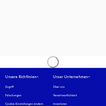
em neuen Tab
net sich in einem neuen Tab
inem neuen Tab
n einem neuen Tab
Unsere Richtlinien
Unser Unternehmen
Zugriff
öffnet sich in einem neuen Tab
Über uns
Fälschungen
öffnet sich in einem neuen Tab
Verantwortlichkeit
Cookie-Einstellungen ändern
Investoren