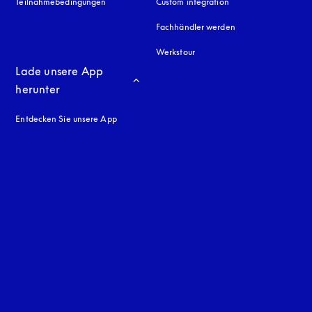
Teilnahmebedingungen
Custom integration
Fachhändler werden
Werkstour
Lade unsere App 
herunter
Entdecken Sie unsere App
neuen Tab
en Tab
uage
: