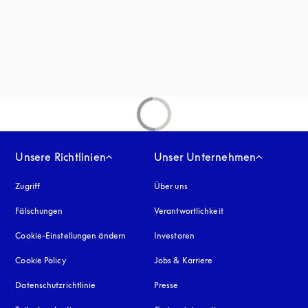
inem neuen Tab
Unsere Richtlinien
Unser Unternehmen
Zugriff
öffnet sich in einem neuen Tab
Über uns
Fälschungen
öffnet sich in einem neuen Tab
Verantwortlichkeit
Cookie-Einstellungen ändern
Investoren
Cookie Policy
öffnet sich in einem neuen Tab
Jobs & Karriere
Datenschutzrichtlinie
öffnet sich in einem neuen Tab
Presse