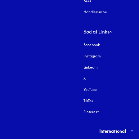
FAQ
Händlersuche
Social Links
Facebook
Instagram
öffnet sich in einem 
LinkedIn
X
YouTube
öffnet sich in einem neu
TikTok
Pinterest
Select country and lang
International