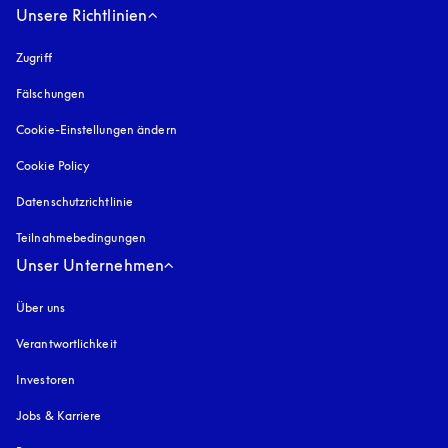
Unsere Richtlinien
Zugriff
öffnet sich in einem neuen Tab
Fälschungen
öffnet sich in einem neuen Tab
Cookie-Einstellungen ändern
Cookie Policy
öffnet sich in einem neuen Tab
Datenschutzrichtlinie
öffnet sich in einem neuen Tab
Teilnahmebedingungen
Unser Unternehmen
Über uns
Verantwortlichkeit
Investoren
Jobs & Karriere