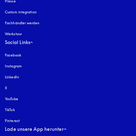
Presse
Custom integration
Fachhändler werden
Werkstour
Social Links
Facebook
Instagram
öffnet sich in einem neuen Tab
LinkedIn
X
YouTube
öffnet sich in einem neuen Tab
TikTok
Pinterest
Lade unsere App herunter