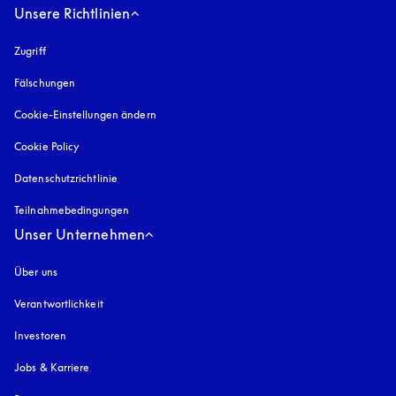
Unsere Richtlinien
Zugriff
öffnet sich in einem neuen Tab
Fälschungen
öffnet sich in einem neuen Tab
Cookie-Einstellungen ändern
Cookie Policy
öffnet sich in einem neuen Tab
Datenschutzrichtlinie
öffnet sich in einem neuen Tab
Teilnahmebedingungen
Unser Unternehmen
Über uns
Verantwortlichkeit
Investoren
Jobs & Karriere