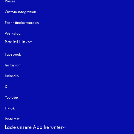
Presse
Custom integration
Fachhändler werden
Werkstour
Social Links
Facebook
Instagram
öffnet sich in einem neuen Tab
LinkedIn
X
YouTube
öffnet sich in einem neuen Tab
TikTok
Pinterest
Lade unsere App herunter