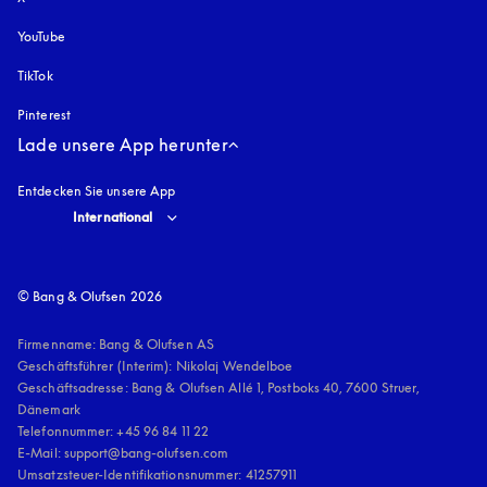
YouTube
öffnet sich in einem neuen Tab
TikTok
Pinterest
Lade unsere App herunter
Entdecken Sie unsere App
Select country and language
:
International
© Bang & Olufsen 2026
Firmenname: Bang & Olufsen AS

Geschäftsführer (Interim): Nikolaj Wendelboe 

Geschäftsadresse: Bang & Olufsen Allé 1, Postboks 40, 7600 Struer, 
Dänemark

Telefonnummer: +45 96 84 11 22

E-Mail: support@bang-olufsen.com

Umsatzsteuer-Identifikationsnummer: 41257911