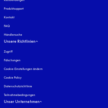
Produktsupport
Kontakt
FAQ
Händlersuche
Unsere Richtlinien
Zugriff
öffnet sich in einem neuen Tab
Fälschungen
öffnet sich in einem neuen Tab
Cookie-Einstellungen ändern
Cookie Policy
öffnet sich in einem neuen Tab
Datenschutzrichtlinie
öffnet sich in einem neuen Tab
Teilnahmebedingungen
Unser Unternehmen