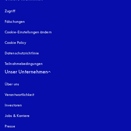
Zugriff
öffnet sich in einem neuen Tab
Fälschungen
öffnet sich in einem neuen Tab
Cookie-Einstellungen ändern
Cookie Policy
öffnet sich in einem neuen Tab
Datenschutzrichtlinie
öffnet sich in einem neuen Tab
Teilnahmebedingungen
Unser Unternehmen
Über uns
Verantwortlichkeit
Investoren
Jobs & Karriere
Presse