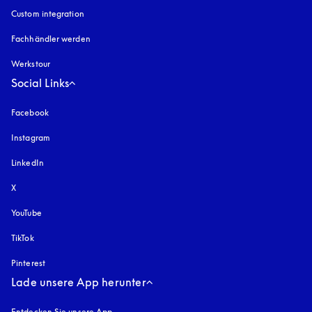
Custom integration
Fachhändler werden
Werkstour
Social Links
Facebook
Instagram
öffnet sich in einem neuen Tab
LinkedIn
X
YouTube
öffnet sich in einem neuen Tab
TikTok
Pinterest
Lade unsere App herunter
Entdecken Sie unsere App