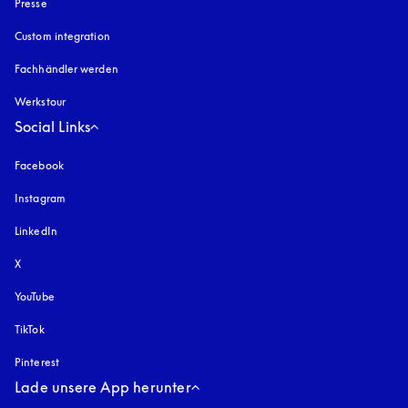
Presse
Custom integration
Fachhändler werden
Werkstour
Social Links
Facebook
Instagram
öffnet sich in einem neuen Tab
LinkedIn
X
YouTube
öffnet sich in einem neuen Tab
TikTok
Pinterest
Lade unsere App herunter