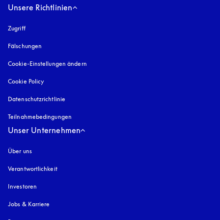
Unsere Richtlinien
Zugriff
öffnet sich in einem neuen Tab
Fälschungen
öffnet sich in einem neuen Tab
Cookie-Einstellungen ändern
Cookie Policy
öffnet sich in einem neuen Tab
Datenschutzrichtlinie
öffnet sich in einem neuen Tab
Teilnahmebedingungen
Unser Unternehmen
Über uns
Verantwortlichkeit
Investoren
Jobs & Karriere