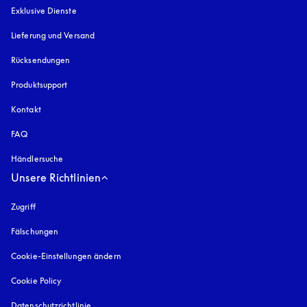
Exklusive Dienste
Lieferung und Versand
Rücksendungen
Produktsupport
Kontakt
FAQ
Händlersuche
Unsere Richtlinien
Zugriff
öffnet sich in einem neuen Tab
Fälschungen
öffnet sich in einem neuen Tab
Cookie-Einstellungen ändern
Cookie Policy
öffnet sich in einem neuen Tab
Datenschutzrichtlinie
öffnet sich in einem neuen Tab