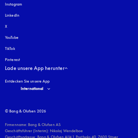
Instagram
öffnet sich in einem neuen Tab
LinkedIn
X
YouTube
öffnet sich in einem neuen Tab
TikTok
Pinterest
Lade unsere App herunter
Entdecken Sie unsere App
Select country and language
:
International
© Bang & Olufsen 2026
Firmenname: Bang & Olufsen AS

Geschäftsführer (Interim): Nikolaj Wendelboe 

Geschäftsadresse: Bang & Olufsen Allé 1, Postboks 40, 7600 Struer, 