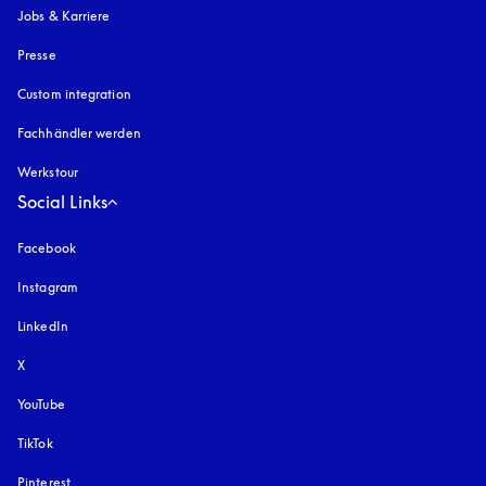
Jobs & Karriere
Presse
Custom integration
Fachhändler werden
Werkstour
Social Links
Facebook
Instagram
öffnet sich in einem neuen Tab
LinkedIn
X
YouTube
öffnet sich in einem neuen Tab
TikTok
Pinterest