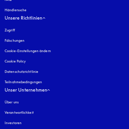
Händlersuche
Unsere Richtlinien
Zugriff
öffnet sich in einem neuen Tab
Fälschungen
öffnet sich in einem neuen Tab
Cookie-Einstellungen ändern
Cookie Policy
öffnet sich in einem neuen Tab
Datenschutzrichtlinie
öffnet sich in einem neuen Tab
Teilnahmebedingungen
Unser Unternehmen
Über uns
Verantwortlichkeit
Investoren