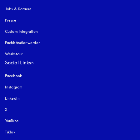
Jobs & Karriere
Presse
Custom integration
Fachhändler werden
Werkstour
Social Links
Facebook
Instagram
öffnet sich in einem neuen Tab
LinkedIn
X
YouTube
öffnet sich in einem neuen Tab
TikTok