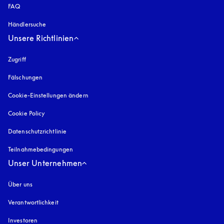
FAQ
Händlersuche
Unsere Richtlinien
Zugriff
öffnet sich in einem neuen Tab
Fälschungen
öffnet sich in einem neuen Tab
Cookie-Einstellungen ändern
Cookie Policy
öffnet sich in einem neuen Tab
Datenschutzrichtlinie
öffnet sich in einem neuen Tab
Teilnahmebedingungen
Unser Unternehmen
Über uns
Verantwortlichkeit
Investoren