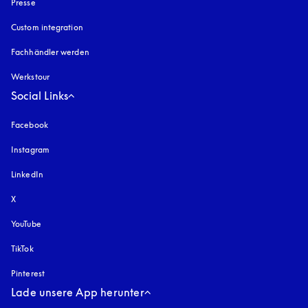
Presse
Custom integration
Fachhändler werden
Werkstour
Social Links
Facebook
Instagram
öffnet sich in einem neuen Tab
LinkedIn
X
YouTube
öffnet sich in einem neuen Tab
TikTok
Pinterest
Lade unsere App herunter