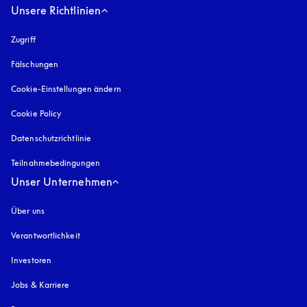
Unsere Richtlinien
Zugriff
öffnet sich in einem neuen Tab
Fälschungen
öffnet sich in einem neuen Tab
Cookie-Einstellungen ändern
Cookie Policy
öffnet sich in einem neuen Tab
Datenschutzrichtlinie
öffnet sich in einem neuen Tab
Teilnahmebedingungen
Unser Unternehmen
Über uns
Verantwortlichkeit
Investoren
Jobs & Karriere