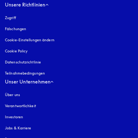
Unsere Richtlinien
Zugriff
öffnet sich in einem neuen Tab
Fälschungen
öffnet sich in einem neuen Tab
Cookie-Einstellungen ändern
Cookie Policy
öffnet sich in einem neuen Tab
Datenschutzrichtlinie
öffnet sich in einem neuen Tab
Teilnahmebedingungen
Unser Unternehmen
Über uns
Verantwortlichkeit
Investoren
Jobs & Karriere