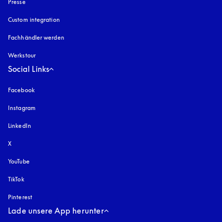
Presse
Custom integration
Fachhändler werden
Werkstour
Social Links
Facebook
Instagram
öffnet sich in einem neuen Tab
LinkedIn
X
YouTube
öffnet sich in einem neuen Tab
TikTok
Pinterest
Lade unsere App herunter