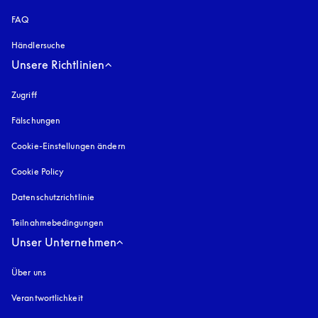
FAQ
Händlersuche
Unsere Richtlinien
Zugriff
öffnet sich in einem neuen Tab
Fälschungen
öffnet sich in einem neuen Tab
Cookie-Einstellungen ändern
Cookie Policy
öffnet sich in einem neuen Tab
Datenschutzrichtlinie
öffnet sich in einem neuen Tab
Teilnahmebedingungen
Unser Unternehmen
Über uns
Verantwortlichkeit