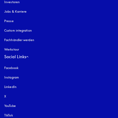
Investoren
Jobs & Karriere
Presse
Custom integration
Fachhändler werden
Werkstour
Social Links
Facebook
Instagram
öffnet sich in einem neuen Tab
LinkedIn
X
YouTube
öffnet sich in einem neuen Tab
TikTok