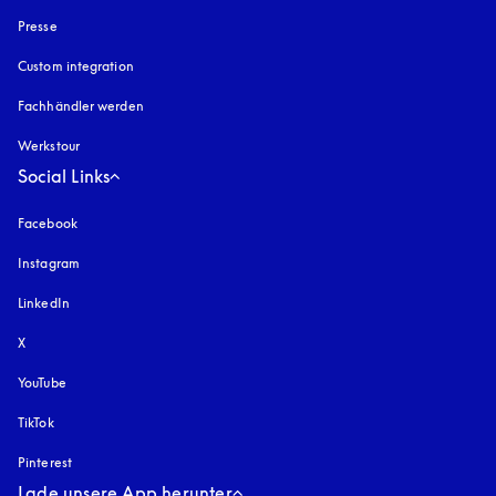
Presse
Custom integration
Fachhändler werden
Werkstour
Social Links
Facebook
Instagram
öffnet sich in einem neuen Tab
LinkedIn
X
YouTube
öffnet sich in einem neuen Tab
TikTok
Pinterest
Lade unsere App herunter