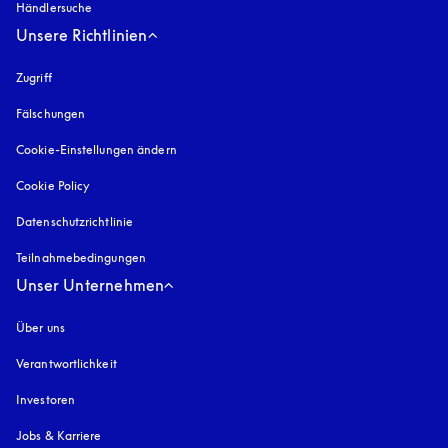
Händlersuche
Unsere Richtlinien
Zugriff
öffnet sich in einem neuen Tab
Fälschungen
öffnet sich in einem neuen Tab
Cookie-Einstellungen ändern
Cookie Policy
öffnet sich in einem neuen Tab
Datenschutzrichtlinie
öffnet sich in einem neuen Tab
Teilnahmebedingungen
Unser Unternehmen
Über uns
Verantwortlichkeit
Investoren
Jobs & Karriere