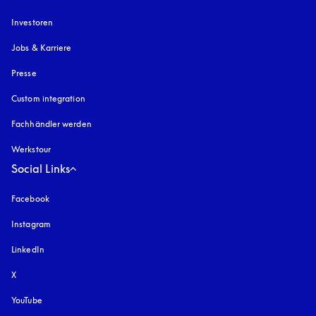
Investoren
Jobs & Karriere
Presse
Custom integration
Fachhändler werden
Werkstour
Social Links
Facebook
Instagram
öffnet sich in einem neuen Tab
LinkedIn
X
YouTube
öffnet sich in einem neuen Tab