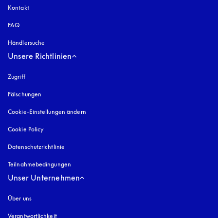
Kontakt
FAQ
Händlersuche
Unsere Richtlinien
Zugriff
öffnet sich in einem neuen Tab
Fälschungen
öffnet sich in einem neuen Tab
Cookie-Einstellungen ändern
Cookie Policy
öffnet sich in einem neuen Tab
Datenschutzrichtlinie
öffnet sich in einem neuen Tab
Teilnahmebedingungen
Unser Unternehmen
Über uns
Verantwortlichkeit