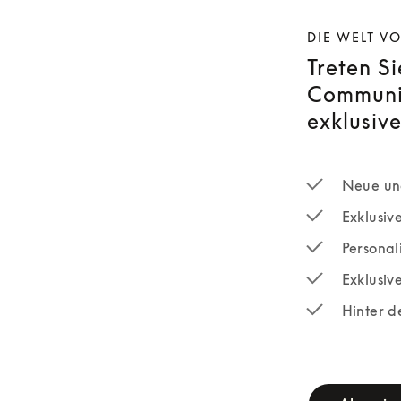
DIE WELT V
Treten S
Communit
exklusive
Neue und
Exklusiv
Personali
Exklusiv
Hinter d
newsletter-fo