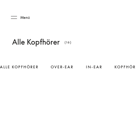
Skip to main content
Skip to main footer
Menü
Alle Kopfhörer
(16)
ALLE KOPFHÖRER
OVER-EAR
IN-EAR
KOPFHÖR