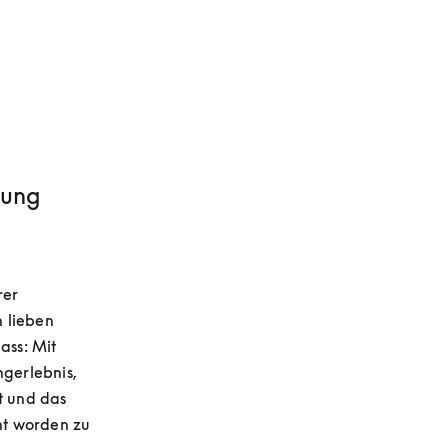
rung
er 
 lieben 
ss: Mit 
gerlebnis, 
 und das 
t worden zu 