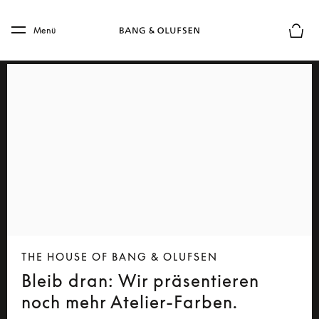
Skip to main content
Skip to main footer
Menü
Die m
THE HOUSE OF BANG & OLUFSEN
Bleib dran: Wir präsentieren
noch mehr Atelier-Farben.