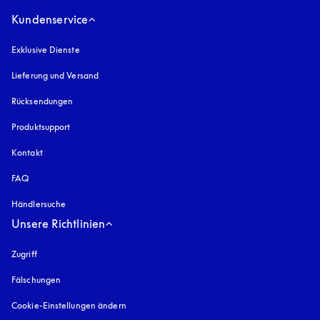
Kundenservice
Exklusive Dienste
Lieferung und Versand
Rücksendungen
Produktsupport
Kontakt
FAQ
Händlersuche
Unsere Richtlinien
Zugriff
öffnet sich in einem neuen Tab
Fälschungen
öffnet sich in einem neuen Tab
Cookie-Einstellungen ändern