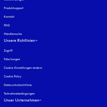
Produktsupport
Kontakt
FAQ
Händlersuche
Unsere Richtlinien
Zugriff
öffnet sich in einem neuen Tab
Fälschungen
öffnet sich in einem neuen Tab
Cookie-Einstellungen ändern
Cookie Policy
öffnet sich in einem neuen Tab
Datenschutzrichtlinie
öffnet sich in einem neuen Tab
Teilnahmebedingungen
Unser Unternehmen