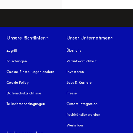
Unsere Richtlinien
Unser Unternehmen
Zugriff
öffnet sich in einem neuen Tab
Über uns
Fälschungen
öffnet sich in einem neuen Tab
Verantwortlichkeit
Cookie-Einstellungen ändern
Investoren
Cookie Policy
öffnet sich in einem neuen Tab
Jobs & Karriere
Datenschutzrichtlinie
öffnet sich in einem neuen Tab
Presse
Teilnahmebedingungen
Custom integration
Fachhändler werden
Werkstour