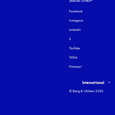
Social Links
Facebook
Instagram
öffnet sich in einem 
LinkedIn
X
YouTube
öffnet sich in einem neu
TikTok
Pinterest
Select country and lang
International
© Bang & Olufsen 2026