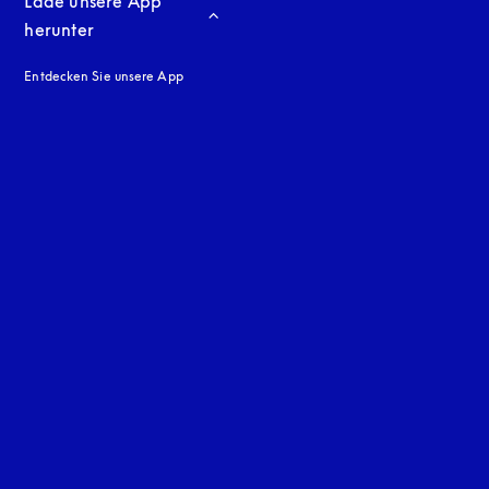
Lade unsere App 
herunter
Entdecken Sie unsere App
neuen Tab
en Tab
uage
: