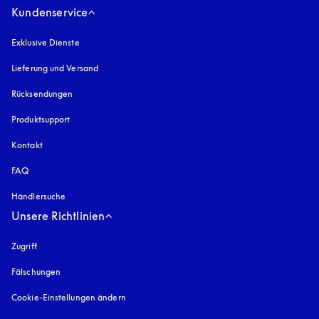
Kundenservice
Exklusive Dienste
Lieferung und Versand
Rücksendungen
Produktsupport
Kontakt
FAQ
Händlersuche
Unsere Richtlinien
Zugriff
öffnet sich in einem neuen Tab
Fälschungen
öffnet sich in einem neuen Tab
Cookie-Einstellungen ändern