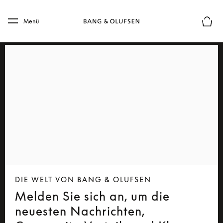
Skip to main content
Skip to main footer
Menü
Die m
DIE WELT VON BANG & OLUFSEN
Melden Sie sich an, um die
neuesten Nachrichten,