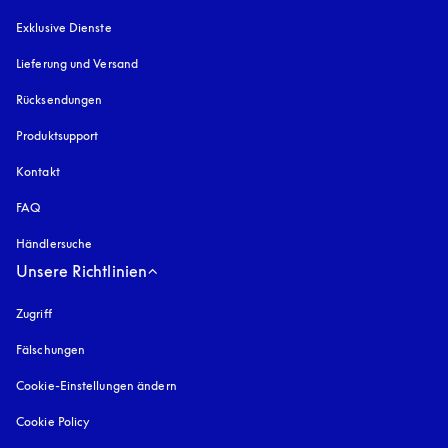
Exklusive Dienste
Lieferung und Versand
Rücksendungen
Produktsupport
Kontakt
FAQ
Händlersuche
Unsere Richtlinien
Zugriff
öffnet sich in einem neuen Tab
Fälschungen
öffnet sich in einem neuen Tab
Cookie-Einstellungen ändern
Cookie Policy
öffnet sich in einem neuen Tab