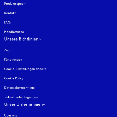
Produktsupport
Kontakt
FAQ
Händlersuche
Unsere Richtlinien
Zugriff
öffnet sich in einem neuen Tab
Fälschungen
öffnet sich in einem neuen Tab
Cookie-Einstellungen ändern
Cookie Policy
öffnet sich in einem neuen Tab
Datenschutzrichtlinie
öffnet sich in einem neuen Tab
Teilnahmebedingungen
Unser Unternehmen
Über uns