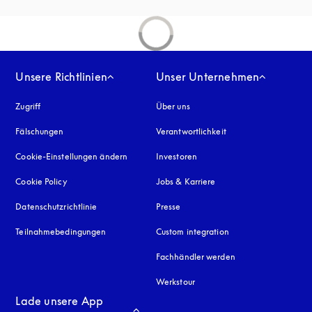
Unsere Richtlinien
Unser Unternehmen
Zugriff
öffnet sich in einem neuen Tab
Über uns
Fälschungen
öffnet sich in einem neuen Tab
Verantwortlichkeit
Cookie-Einstellungen ändern
Investoren
Cookie Policy
öffnet sich in einem neuen Tab
Jobs & Karriere
Datenschutzrichtlinie
öffnet sich in einem neuen Tab
Presse
Teilnahmebedingungen
Custom integration
Fachhändler werden
Werkstour
Lade unsere App 