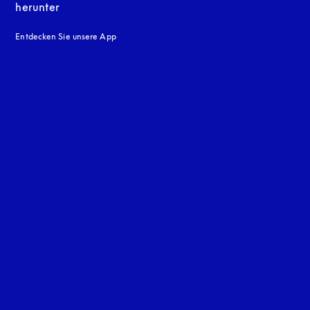
herunter
Entdecken Sie unsere App
neuen Tab
en Tab
uage
: