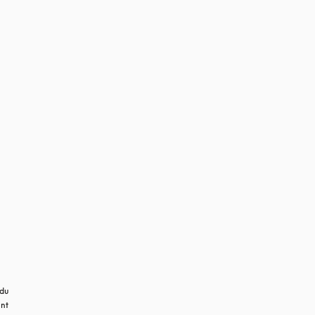
du 
nt 