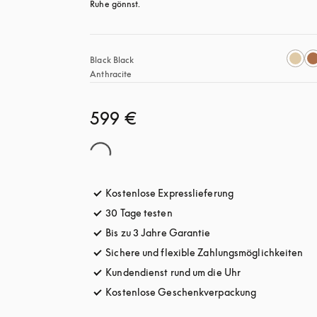
Ruhe gönnst.
Black Black 
Anthracite
599 €
Kostenlose Expresslieferung
öffnet sich in ein
30 Tage testen
öffnet sich in einem neuen Tab
Bis zu 3 Jahre Garantie
öffnet sich in einem ne
Sichere und flexible Zahlungsmöglichkeiten
öff
Kundendienst rund um die Uhr
öffnet sich in e
Kostenlose Geschenkverpackung
öffnet sich i