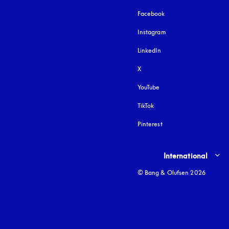
Facebook
Instagram
öffnet sich in einem 
LinkedIn
X
YouTube
öffnet sich in einem neu
TikTok
Pinterest
Select country and lang
International
© Bang & Olufsen 2026