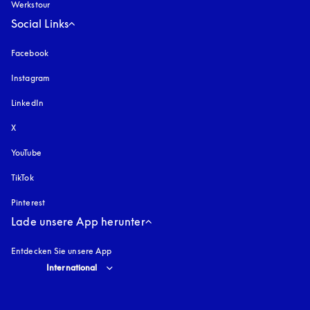
Werkstour
Social Links
Facebook
Instagram
öffnet sich in einem neuen Tab
LinkedIn
X
YouTube
öffnet sich in einem neuen Tab
TikTok
Pinterest
Lade unsere App herunter
Entdecken Sie unsere App
Select country and language
:
International