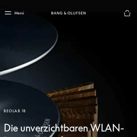
Skip to main content
Skip to main footer
Menü
Die m
BEOLAB 18
Die unverzichtbaren WLAN-